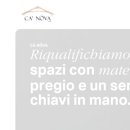
CÀ NÖVA
Riqualifichiamo
spazi con
mater
pregio e un se
chiavi in mano