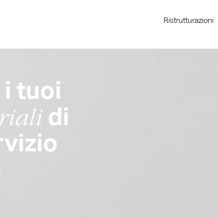
Ristrutturazioni
i tuoi
di
iali
rvizio
.